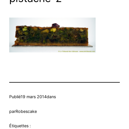
Publié
19 mars 2014
dans
par
Robescake
Étiquettes :