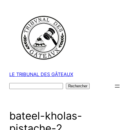
Aller
au
contenu
LE TRIBUNAL DES GÂTEAUX
Rechercher
Rechercher
bateel-kholas-
pistache-2