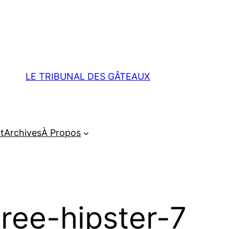
LE TRIBUNAL DES GÂTEAUX
t
Archives
À Propos
vree-hipster-7