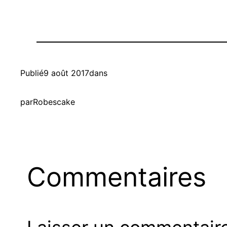
Publié
9 août 2017
dans
par
Robescake
Commentaires