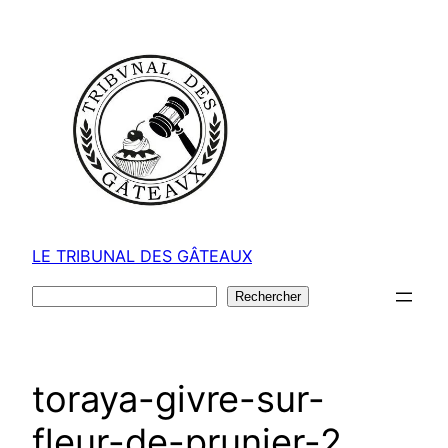
Aller
au
contenu
LE TRIBUNAL DES GÂTEAUX
Rechercher
Rechercher
toraya-givre-sur-
fleur-de-prunier-2