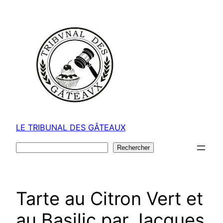
Aller
au
contenu
LE TRIBUNAL DES GÂTEAUX
Rechercher
Rechercher
Tarte au Citron Vert et
au Basilic par Jacques