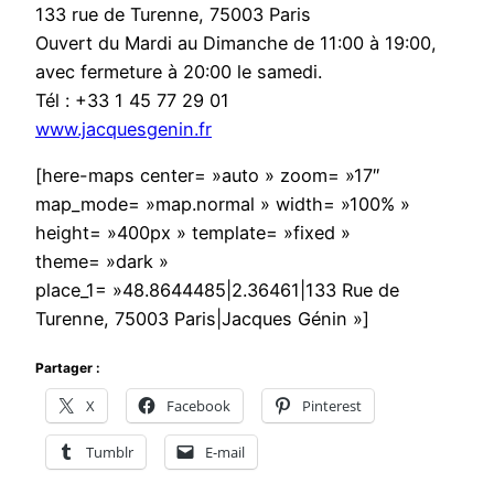
133 rue de Turenne, 75003 Paris
Ouvert du Mardi au Dimanche de 11:00 à 19:00,
avec fermeture à 20:00 le samedi.
Tél : +33 1 45 77 29 01
www.jacquesgenin.fr
[here-maps center= »auto » zoom= »17″
map_mode= »map.normal » width= »100% »
height= »400px » template= »fixed »
theme= »dark »
place_1= »48.8644485|2.36461|133 Rue de
Turenne, 75003 Paris|Jacques Génin »]
Partager :
X
Facebook
Pinterest
Tumblr
E-mail