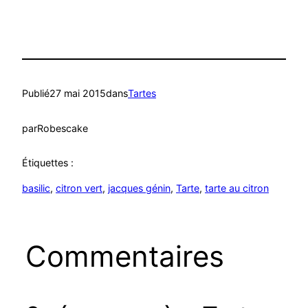
Publié
27 mai 2015
dans
Tartes
par
Robescake
Étiquettes :
basilic
, 
citron vert
, 
jacques génin
, 
Tarte
, 
tarte au citron
Commentaires