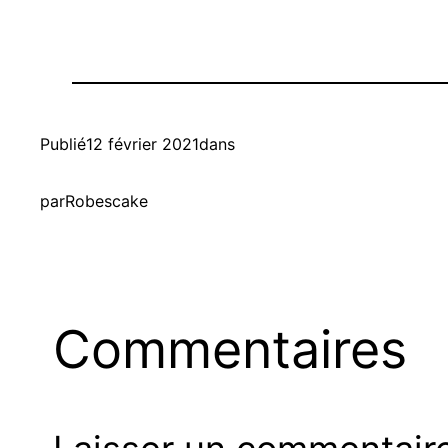
Publié
12 février 2021
dans
par
Robescake
Commentaires