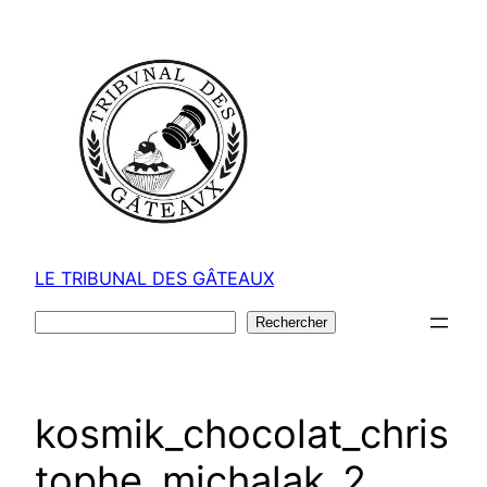
Aller
au
contenu
LE TRIBUNAL DES GÂTEAUX
Rechercher
Rechercher
kosmik_chocolat_chris
tophe_michalak_2