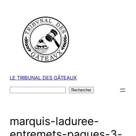
Aller
au
contenu
LE TRIBUNAL DES GÂTEAUX
Rechercher
Rechercher
marquis-laduree-
entremets-paques-3-