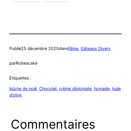
Publié
25 décembre 2020
dans
Fêtes
, 
Gâteaux Divers
par
Robescake
Étiquettes :
bûche de noël
, 
Chocolat
, 
crème diplomate
, 
homade
, 
huile
d’olive
Commentaires