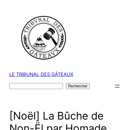
Aller
au
contenu
LE TRIBUNAL DES GÂTEAUX
Rechercher
Rechercher
[Noël] La Bûche de
Non-Ël par Homade