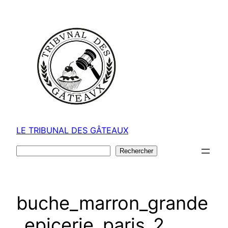
Aller
au
contenu
LE TRIBUNAL DES GÂTEAUX
Rechercher
Rechercher
buche_marron_grande
_epicerie_paris_2