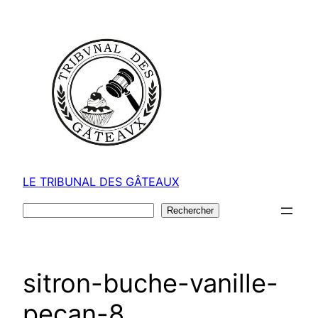
Aller
au
contenu
LE TRIBUNAL DES GÂTEAUX
Rechercher
Rechercher
sitron-buche-vanille-
pecan-8