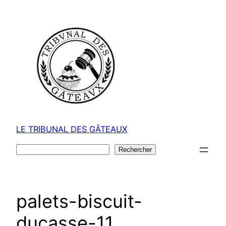
Aller
au
contenu
LE TRIBUNAL DES GÂTEAUX
Rechercher
Rechercher
palets-biscuit-
ducasse-11