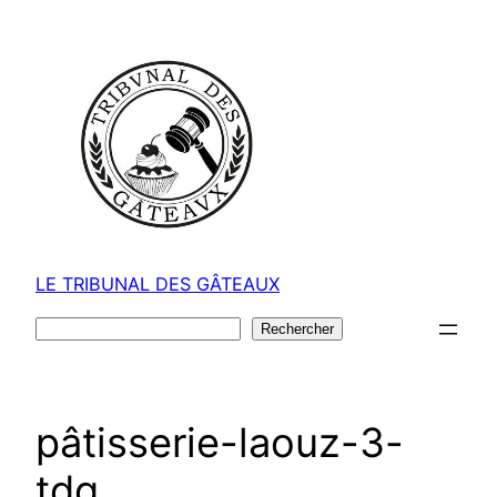
Aller
au
contenu
LE TRIBUNAL DES GÂTEAUX
Rechercher
Rechercher
pâtisserie-laouz-3-
tdg