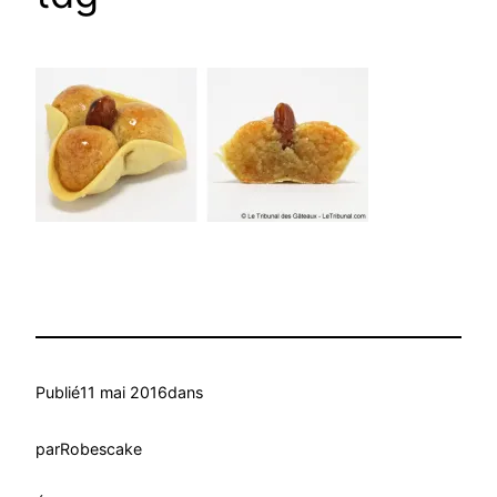
Publié
11 mai 2016
dans
par
Robescake