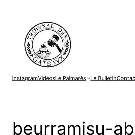
Aller
au
contenu
Instagram
Vidéos
Le Palmarès
Le Bulletin
Contac
beurramisu-ab