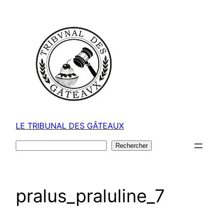
Aller
au
contenu
LE TRIBUNAL DES GÂTEAUX
Rechercher
Rechercher
pralus_praluline_7