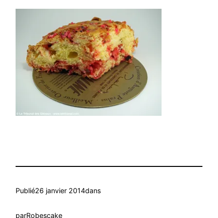
Publié
26 janvier 2014
dans
par
Robescake