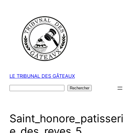
Aller
au
contenu
LE TRIBUNAL DES GÂTEAUX
Rechercher
Rechercher
Saint_honore_patisseri
e_des_reves_5