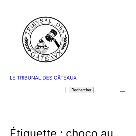
Aller
au
contenu
LE TRIBUNAL DES GÂTEAUX
Rechercher
Rechercher
Étiquette :
choco au