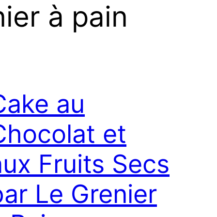
ier à pain
Cake au
Chocolat et
aux Fruits Secs
par Le Grenier