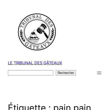
Aller
au
contenu
LE TRIBUNAL DES GÂTEAUX
Rechercher
Rechercher
Étiquette :
pain pain