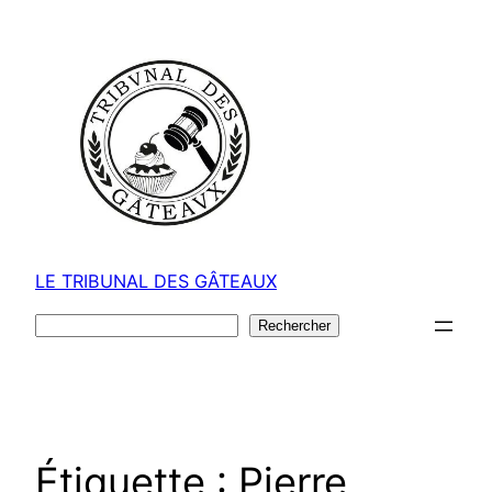
Aller
au
contenu
LE TRIBUNAL DES GÂTEAUX
Rechercher
Rechercher
Étiquette :
Pierre