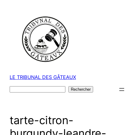
Aller
au
contenu
LE TRIBUNAL DES GÂTEAUX
Rechercher
Rechercher
tarte-citron-
burgundy-leandre-