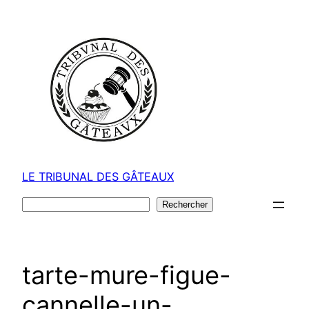
Aller
au
contenu
LE TRIBUNAL DES GÂTEAUX
Rechercher
Rechercher
tarte-mure-figue-
cannelle-un-