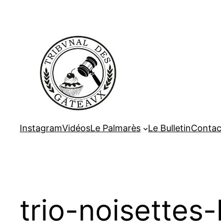
Aller
au
contenu
Instagram
Vidéos
Le Palmarès
Le Bulletin
Contac
trio-noisettes-