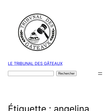
Aller
au
contenu
LE TRIBUNAL DES GÂTEAUX
Rechercher
Rechercher
Étiquette :
angelina