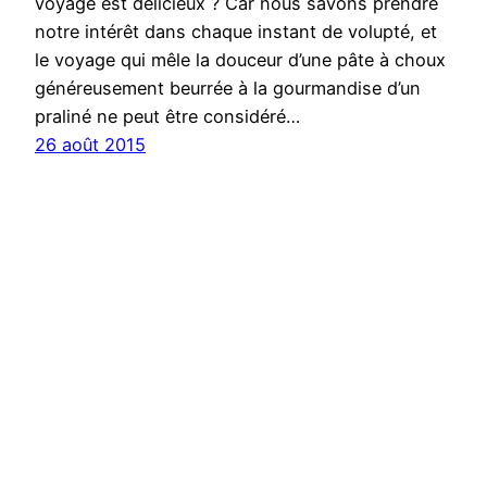
voyage est délicieux ? Car nous savons prendre
notre intérêt dans chaque instant de volupté, et
le voyage qui mêle la douceur d’une pâte à choux
généreusement beurrée à la gourmandise d’un
praliné ne peut être considéré…
26 août 2015
La Courtisane par
Angelina
Ambiance Second Empire et somptueuses demi-
mondaines avec l’entremets Courtisane de la
nouvelle collection printemps-été chez Angelina.
Nous aimons le côté théâtral de cette création du