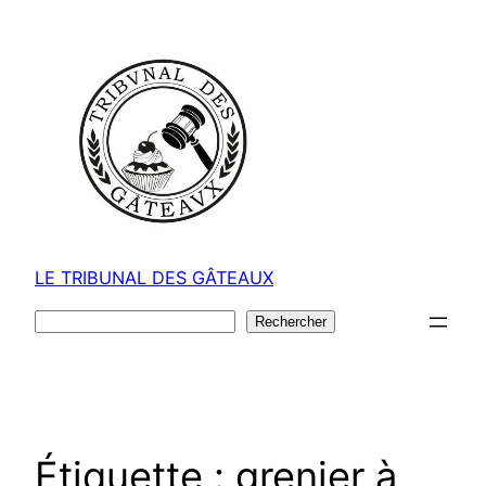
Aller
au
contenu
LE TRIBUNAL DES GÂTEAUX
Rechercher
Rechercher
Étiquette :
grenier à