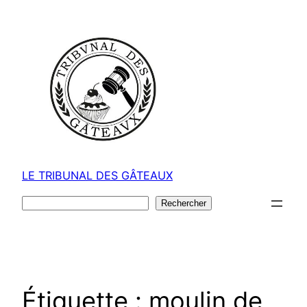
Aller
au
contenu
LE TRIBUNAL DES GÂTEAUX
Rechercher
Rechercher
Étiquette :
moulin de