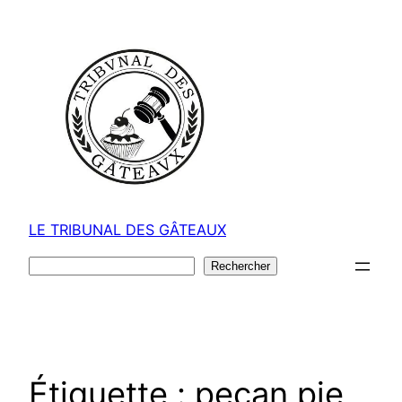
Aller
au
contenu
LE TRIBUNAL DES GÂTEAUX
Rechercher
Rechercher
Étiquette :
pecan pie