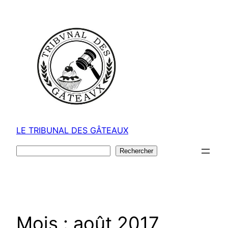
Aller
au
contenu
LE TRIBUNAL DES GÂTEAUX
Rechercher
Rechercher
Mois :
août 2017