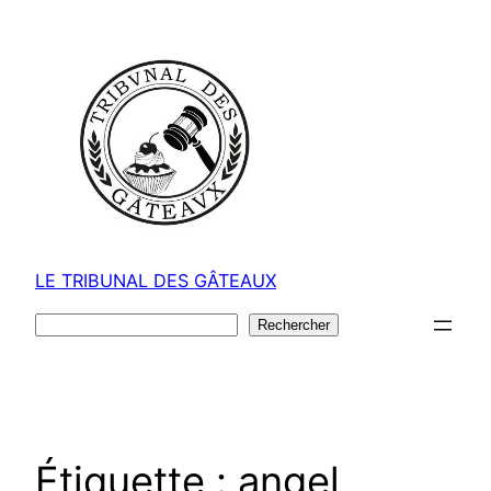
Aller
au
contenu
LE TRIBUNAL DES GÂTEAUX
Rechercher
Rechercher
Étiquette :
angel