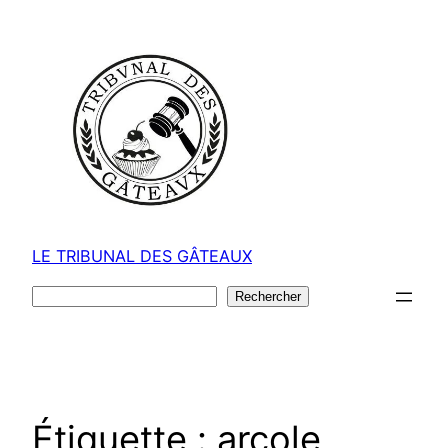
Aller
au
contenu
LE TRIBUNAL DES GÂTEAUX
Rechercher
Rechercher
Étiquette :
arcole