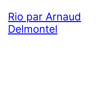
Rio par Arnaud
Delmontel
Rio, le nom de ce gâteau évoque à lui seul un
exotisme qu’on retrouve dans ses couleurs
chatoyantes et sa décoration. Cette création
d’Arnaud Delmontel invite au voyage et à
l’exploration des saveurs qu’elle renferme.
2 décembre 2013