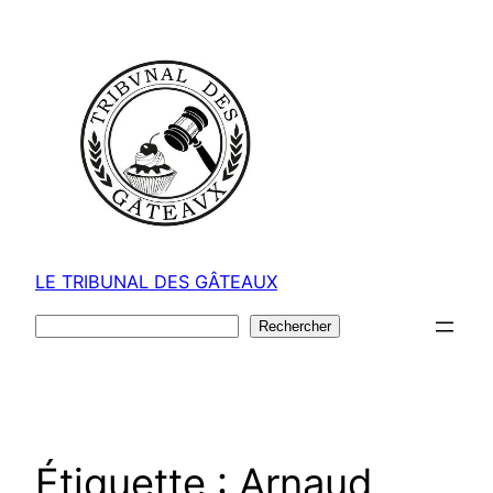
Aller
au
contenu
LE TRIBUNAL DES GÂTEAUX
Rechercher
Rechercher
Étiquette :
Arnaud