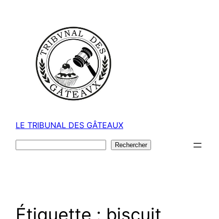
Aller
au
contenu
LE TRIBUNAL DES GÂTEAUX
Rechercher
Rechercher
Étiquette :
biscuit