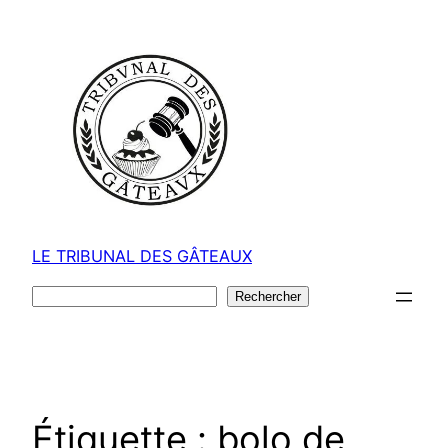
Aller
au
contenu
LE TRIBUNAL DES GÂTEAUX
Rechercher
Rechercher
Étiquette :
bolo de