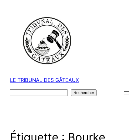
Aller
au
contenu
LE TRIBUNAL DES GÂTEAUX
Rechercher
Rechercher
Étiquette :
Bourke