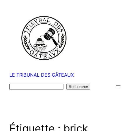
Aller
au
contenu
LE TRIBUNAL DES GÂTEAUX
Rechercher
Rechercher
Étiquette :
brick