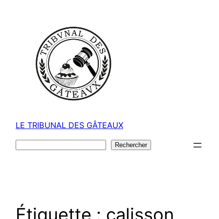
Aller
au
contenu
LE TRIBUNAL DES GÂTEAUX
Rechercher
Rechercher
Étiquette :
calisson