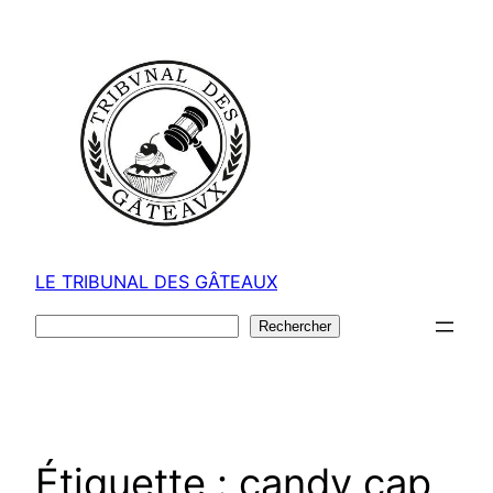
Aller
au
contenu
LE TRIBUNAL DES GÂTEAUX
Rechercher
Rechercher
Étiquette :
candy cap