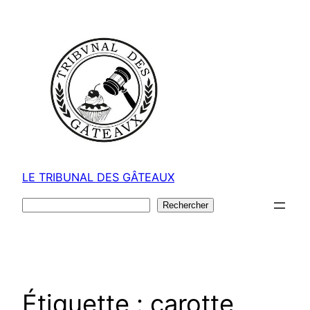
Aller
au
contenu
LE TRIBUNAL DES GÂTEAUX
Rechercher
Rechercher
Étiquette :
carotte