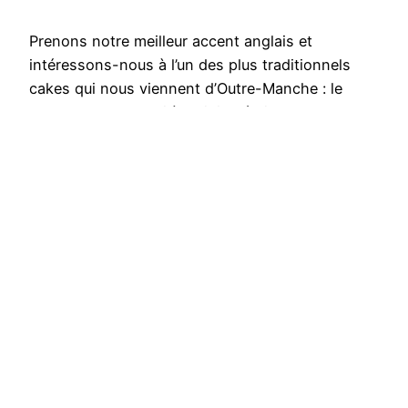
Prenons notre meilleur accent anglais et
intéressons-nous à l’un des plus traditionnels
cakes qui nous viennent d’Outre-Manche : le
Carrot Cake. Ce qui à l’origine était un modeste
gâteau que l’on « sucrait » grâce aux carottes, est
devenu aujourd’hui un dessert de choix pour les
heures désœuvrées de l’après-midi. Nous avons
choisi de tester le Carrot Cake…
9 avril 2014
LE TRIBUNAL DES GÂTEAUX