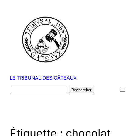
Aller
au
contenu
LE TRIBUNAL DES GÂTEAUX
Rechercher
Rechercher
Étiquette :
chocolat