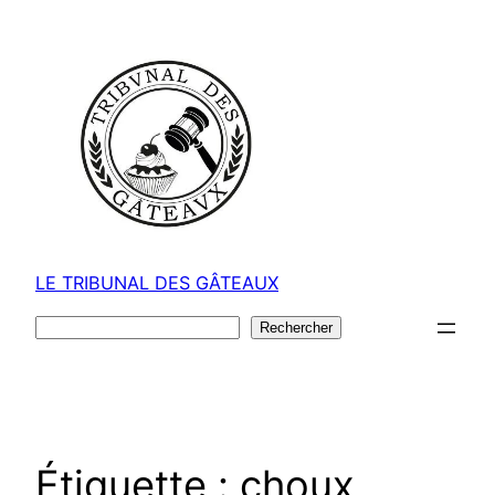
Aller
au
contenu
LE TRIBUNAL DES GÂTEAUX
Rechercher
Rechercher
Étiquette :
choux