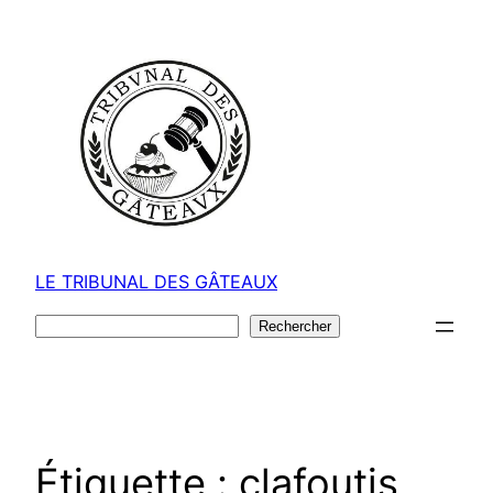
Aller
au
contenu
LE TRIBUNAL DES GÂTEAUX
Rechercher
Rechercher
Étiquette :
clafoutis