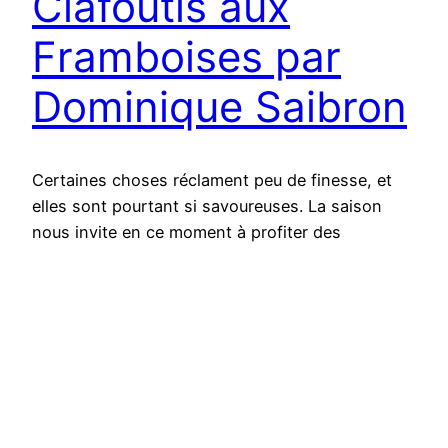
Clafoutis aux
Framboises par
Dominique Saibron
Certaines choses réclament peu de finesse, et
elles sont pourtant si savoureuses. La saison
nous invite en ce moment à profiter des
nourritures les plus robustes, et vous savez que
nous ne sommes pas de ceux qui se privent !
Alors quand on a envie de choses rustiques, de
mélanges simples, de choses grossières et
pourtant si…
2 novembre 2016