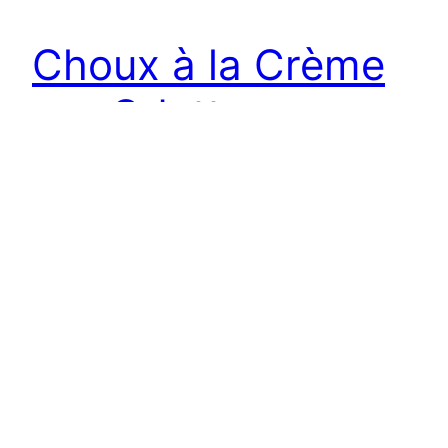
Choux à la Crème
par Odette
Les choux à la crème font partie des pâtisseries
qui se prêtent le mieux à une grande variété de
saveurs, et cette versatilité contribue à créer une
nouvelle expérience à chaque nouvelle
dégustation. La pâte à choux, pourtant si
répandue, peut varier selon sa cuisson, ses
textures et son goût, alors que la nature de…
25 octobre 2014