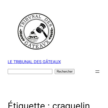
Aller
au
contenu
LE TRIBUNAL DES GÂTEAUX
Rechercher
Rechercher
Étiquette :
craquelin