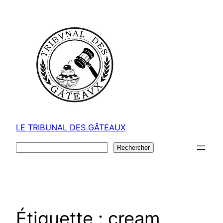
Aller
au
contenu
LE TRIBUNAL DES GÂTEAUX
Rechercher
Rechercher
Étiquette :
cream