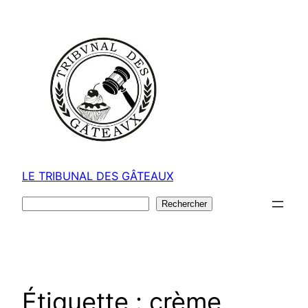
Aller
au
contenu
LE TRIBUNAL DES GÂTEAUX
Rechercher
Rechercher
Étiquette :
crème