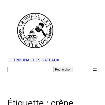
Aller
au
contenu
LE TRIBUNAL DES GÂTEAUX
Rechercher
Rechercher
Étiquette :
crêpe