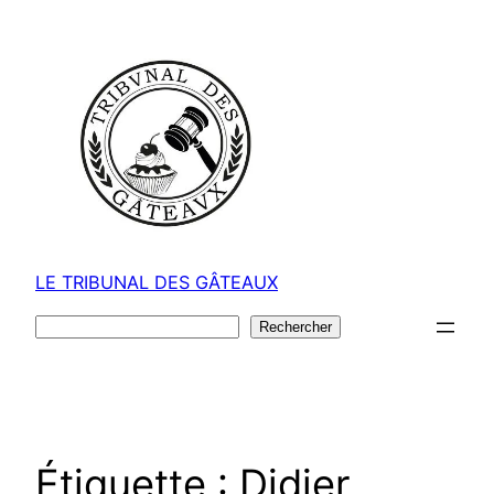
Aller
au
contenu
LE TRIBUNAL DES GÂTEAUX
Rechercher
Rechercher
Étiquette :
Didier