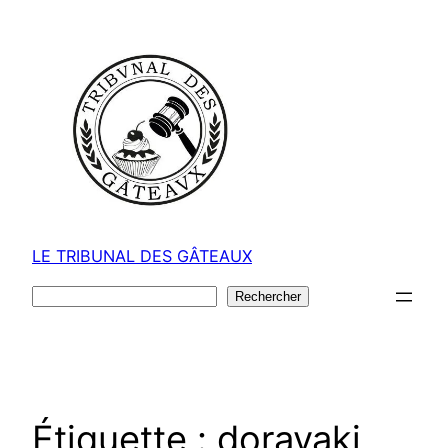
Aller
au
contenu
LE TRIBUNAL DES GÂTEAUX
Rechercher
Rechercher
Étiquette :
dorayaki