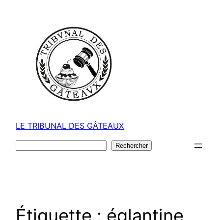
Aller
au
contenu
LE TRIBUNAL DES GÂTEAUX
Rechercher
Rechercher
Étiquette :
églantine