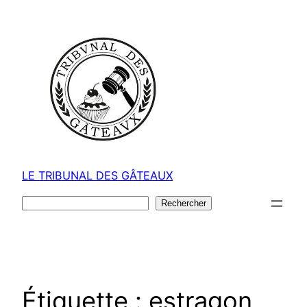
Aller
au
contenu
LE TRIBUNAL DES GÂTEAUX
Rechercher
Rechercher
Étiquette :
estragon