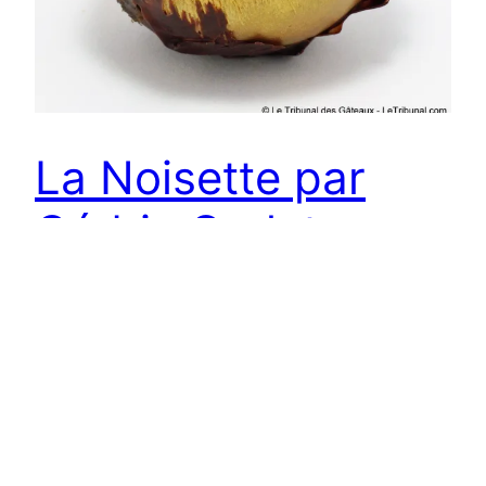
La Noisette par
Cédric Grolet
Nous avons créé notre propre refuge. Un monde
hors de ce monde où l’émerveillement est permis,
où rien ne peut nous atteindre. C’est une forêt
dense sans aucun accès, un univers inextricable
tissé du fil de nos pensées où les rêves peuvent
se réaliser. Nous le peuplons de créatures
chimériques et de plantes magiques, comme…