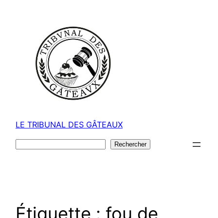
Aller
au
contenu
LE TRIBUNAL DES GÂTEAUX
Rechercher
Rechercher
Étiquette :
fou de