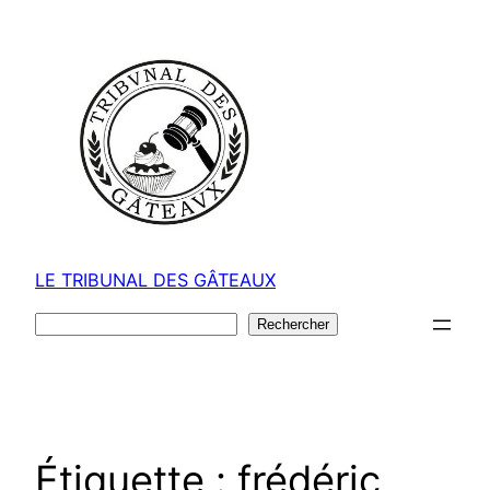
Aller
au
contenu
LE TRIBUNAL DES GÂTEAUX
Rechercher
Rechercher
Étiquette :
frédéric